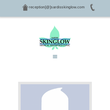
reception[@]sardisskinglow.com
HOME
ABOUT
SERVICES
CONDITIONS
PRODUCTS
CONTACTS