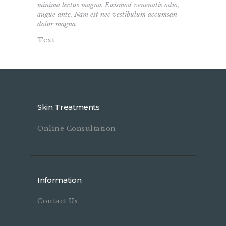
minima lectus magna. Euismod venenatis odio,
augue ante. Nam est nec vestibulum accumsan
dolor magna
Text
Skin Treatments
Online Consultation
Information
Contact Us